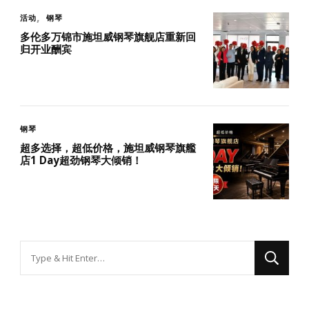
活动
钢琴
多伦多万锦市施坦威钢琴旗舰店重新回
归开业酬宾
钢琴
超多选择，超低价格，施坦威钢琴旗艦
店1 Day超劲钢琴大倾销！
找
什
么