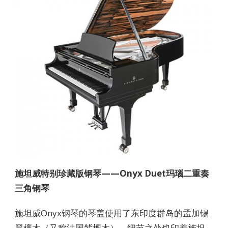
施坦威特别珍藏版钢琴——Onyx Duet玛瑙二重奏
三角钢琴
施坦威Onyx钢琴的琴盖使用了东印度群岛的孟加锡
黑檀木（又称法国紫檀木），细节之处也印着施坦