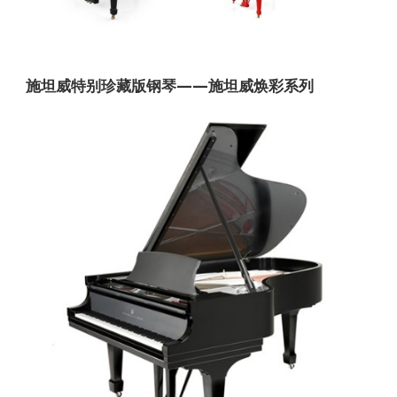
施坦威特别珍藏版钢琴——施坦威焕彩系列