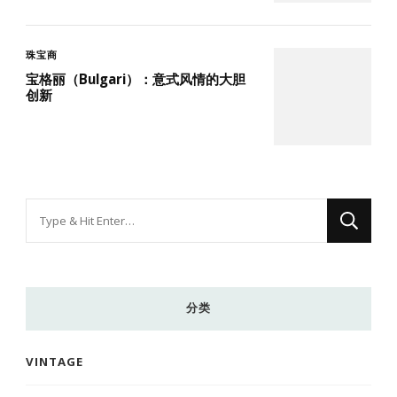
珠宝商
宝格丽（Bulgari）：意式风情的大胆
创新
找
什
么
东
分类
西
吗?
VINTAGE