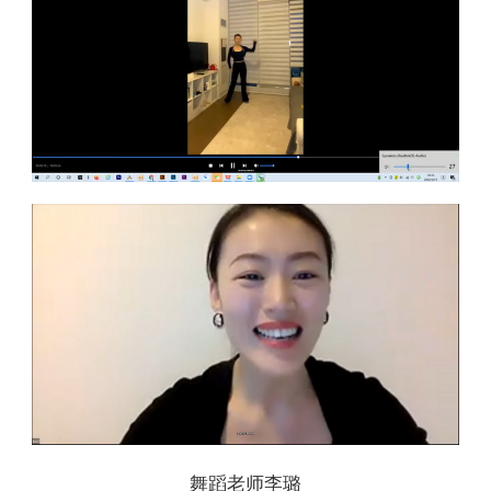
舞蹈老师李璐