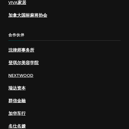
VIVA家居
加拿大国标麻将协会
合作伙伴
沈律师事务所
登琪尔美容学院
NEXTWOOD
瑞达资本
群信金融
加华车行
名仕名嫒