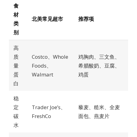
食
材
北美常见超市
推荐项
类
别
高
质
Costco、Whole
鸡胸肉、三文鱼、
量
Foods、
希腊酸奶、豆腐、
蛋
Walmart
鸡蛋
白
稳
定
Trader Joe’s、
藜麦、糙米、全麦
碳
FreshCo
面包、燕麦片
水