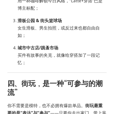
用一杯咖啡解锁今日风格，“Latte+穿搭”已是
博主标配；
滑板公园 & 街头篮球场
女生滑板、男生拍照，或反过来也都自由自
如；
城市中古店/跳蚤市场
买件有故事的夹克，就像给穿搭加了一段记
忆；
四、街玩，是一种“可参与的潮
流”
你不需要是模特，也不必拥有爆款单品。
街玩最重
要的是“表达”与“参与”
——只要你走出家门，带上风