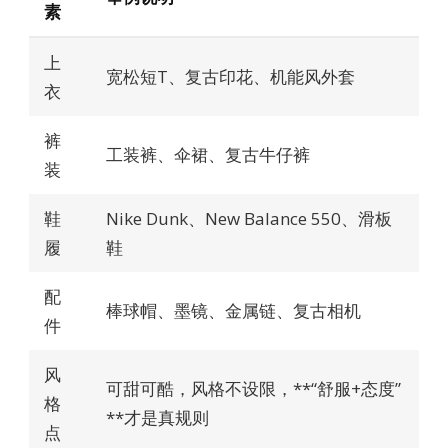
素
上
宽松短T、复古印花、机能风外套
衣
裤
工装裤、伞裙、复古牛仔裤
装
鞋
Nike Dunk、New Balance 550、滑板
履
鞋
配
棒球帽、墨镜、金属链、复古相机
件
风
可甜可酷，风格不设限，**“舒服+态度”
格
**才是真规则
点