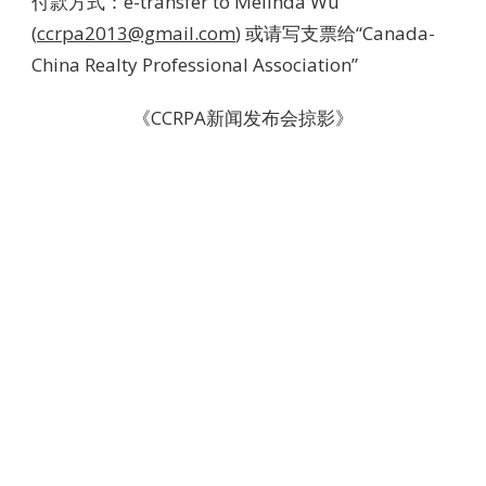
付款方式：e-transfer to Melinda Wu
(
ccrpa2013@gmail.com
) 或请写支票给“Canada-
China Realty Professional Association”
《CCRPA新闻发布会掠影》